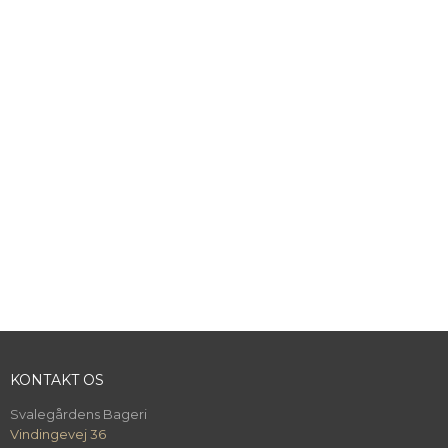
KONTAKT OS
Svalegårdens Bageri
Vindingevej 36