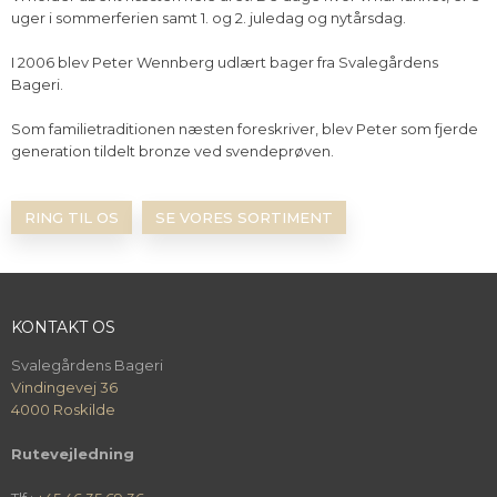
uger i sommerferien samt 1. og 2. juledag og nytårsdag.
I 2006 blev Peter Wennberg udlært bager fra Svalegårdens
Bageri.
Som familietraditionen næsten foreskriver, blev Peter som fjerde
generation tildelt bronze ved svendeprøven.
RING TIL OS
SE VORES SORTIMENT
KONTAKT OS
Svalegårdens Bageri
Vindingevej 36
4000 Roskilde
Rutevejledning