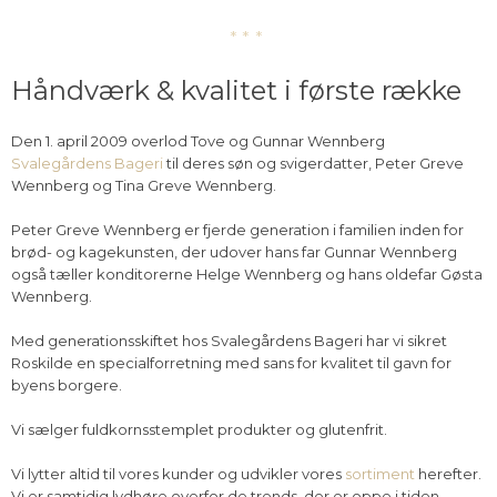
***​
Håndværk & kvalitet i første række
Den 1. april 2009 overlod Tove og Gunnar Wennberg
Svalegårdens Bageri
til deres søn og svigerdatter, Peter Greve
Wennberg og Tina Greve Wennberg.
Peter Greve Wennberg er fjerde generation i familien inden for
brød- og kagekunsten, der udover hans far Gunnar Wennberg
også tæller konditorerne Helge Wennberg og hans oldefar Gøsta
Wennberg.
Med generationsskiftet hos Svalegårdens Bageri har vi sikret
Roskilde en specialforretning med sans for kvalitet til gavn for
byens borgere.
Vi sælger fuldkornsstemplet produkter og glutenfrit.
Vi lytter altid til vores kunder og udvikler vores
sortiment
herefter.
Vi er samtidig lydhøre overfor de trends, der er oppe i tiden.