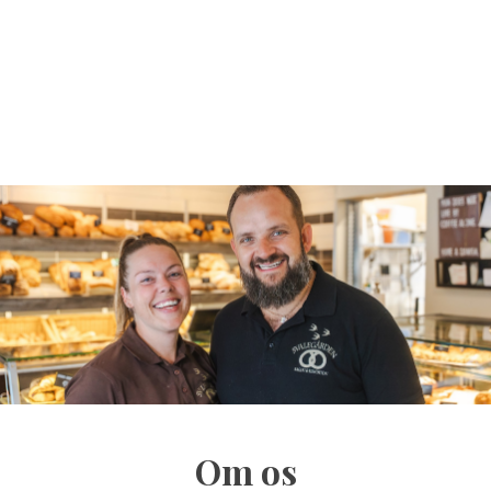
Om os​