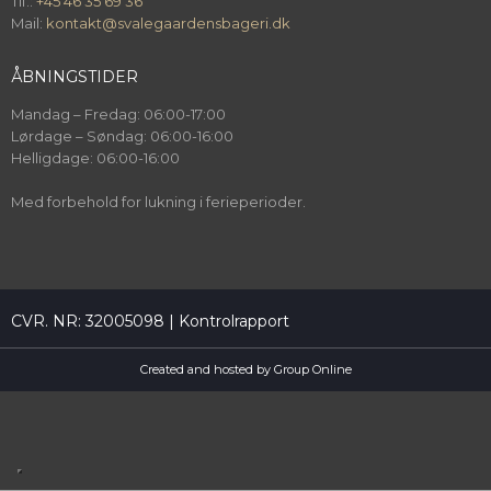
Tlf.:
+45 46 35 69 36
Mail:
kontakt@svalegaardensbageri.dk
ÅBNINGSTIDER
Mandag – Fredag: 06:00-17:00
Lørdage – Søndag: 06:00-16:00
Helligdage: 06:00-16:00
Med forbehold for lukning i ferieperioder.
​CVR. NR: 32005098 |
Kontrolrapport
Created and hosted by Group Online