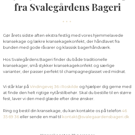
fra Svalegårdens Bageri
​***
Gør årets sidste aften ekstra festlig med vores hjemmelavede
kransekage og lækre kransekagekonfekt, der håndlavet fra
bunden med gode råvarer og klassisk bagerhåndværk.
Hos Svalegårdens Bageri finder du både traditionelle
kransekager, små stykker kransekagekonfekt og særlige
varianter, der passer perfekt til champagneglasset ved midnat.​
Vi står klar på
Vindingevej 36 i Roskilde
og hjælper dig gerne med
at finde den helt rigtige nytårstilbehør. Skal du bestille til en større
fest, laver vi den med glæde efter dine ønsker.
Ring og bestil din kransekage, du kan kontakte os på telefon
46
35 69 36
eller sende en mail til
kontakt@svalegaardensbageri.dk