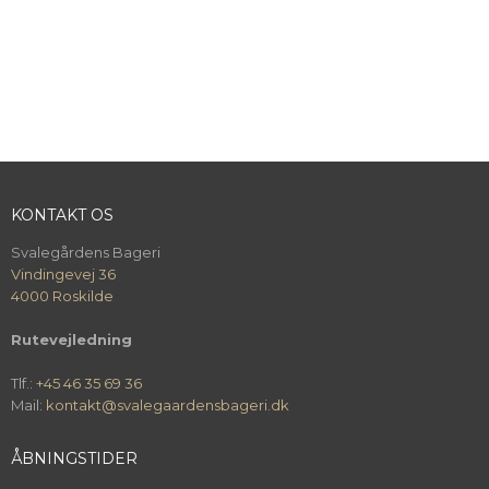
KONTAKT OS
Svalegårdens Bageri
Vindingevej 36
4000 Roskilde
Rutevejledning
Tlf.:
+45 46 35 69 36
Mail:
kontakt@svalegaardensbageri.dk
ÅBNINGSTIDER